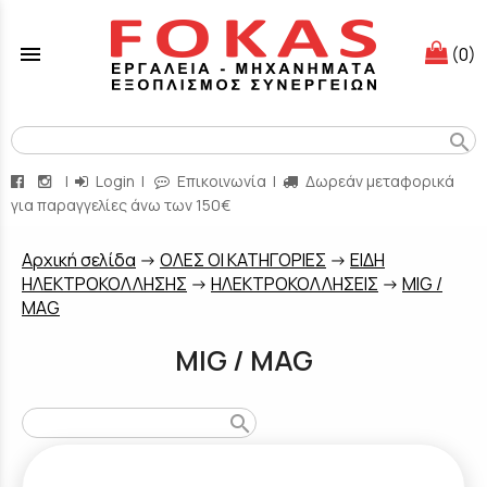
menu
(0)
search
|
Login
|
Επικοινωνία
|
Δωρεάν μεταφορικά
για παραγγελίες άνω των 150€
Aρχική σελίδα
->
ΟΛΕΣ ΟΙ ΚΑΤΗΓΟΡΙΕΣ
->
ΕΙΔΗ
ΗΛΕΚΤΡΟΚΟΛΛΗΣΗΣ
->
ΗΛΕΚΤΡΟΚΟΛΛΗΣΕΙΣ
->
MIG /
MAG
MIG / MAG
search