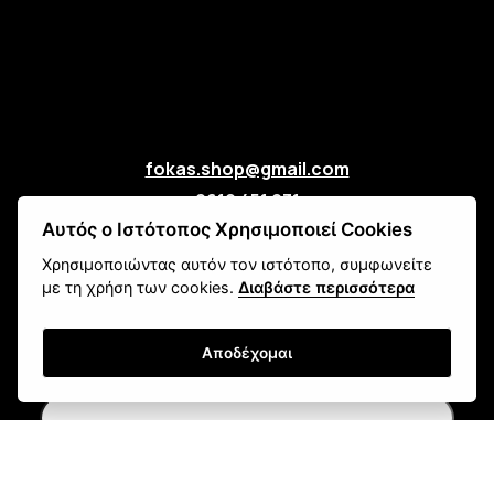
fokas.shop@gmail.com
2610 451 031
Αυτός ο Ιστότοπος Χρησιμοποιεί Cookies
Πανεπιστημίου 107, Ζαβλάνι, Πάτρα
Μάθετε για εμάς
Χρησιμοποιώντας αυτόν τον ιστότοπο, συμφωνείτε
με τη χρήση των cookies.
Διαβάστε περισσότερα
Επικοινωνία
Αποδέχομαι
Newsletter
Εγγραφή