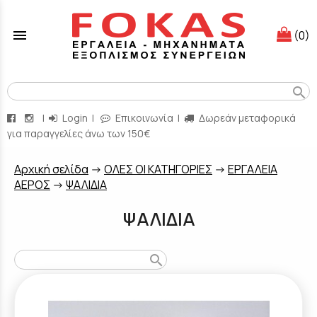
menu
(0)
search
|
Login
|
Επικοινωνία
|
Δωρεάν μεταφορικά
για παραγγελίες άνω των 150€
Aρχική σελίδα
->
ΟΛΕΣ ΟΙ ΚΑΤΗΓΟΡΙΕΣ
->
ΕΡΓΑΛΕΙΑ
ΑΕΡΟΣ
->
ΨΑΛΙΔΙΑ
ΨΑΛΙΔΙΑ
search