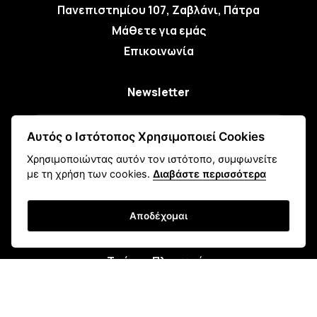
Πανεπιστημίου 107, Ζαβλάνι, Πάτρα
Μάθετε για εμάς
Επικοινωνία
Newsletter
Αυτός ο Ιστότοπος Χρησιμοποιεί Cookies
Χρησιμοποιώντας αυτόν τον ιστότοπο, συμφωνείτε
με τη χρήση των cookies.
Διαβάστε περισσότερα
Εγγραφή
Αποδέχομαι
Τρόποι Αποστολής
Τρόποι Παραγγελίας
Τρόποι Πληρωμής
Όροι Χρήσης & Ασφάλεια
Πολιτική Απορρήτου