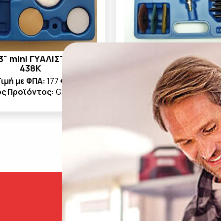
3" mini ΓYAΛΙΣΤΙΚΟ GP-
ΤΡΙΒΕΙΟ mini ΓΩΝΙΑΚΟ
438K
586K
ιμή με ΦΠΑ:
177 €
Τιμή με ΦΠΑ:
155
ς Προϊόντος:
GP-438K
Κωδικός Προϊόντος:
G