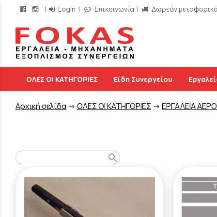
|
Login
|
Επικοινωνία
|
Δωρεάν μεταφορικά 
/
ΟΛΕΣ ΟΙ ΚΑΤΗΓΟΡΙΕΣ
Είδη Συνεργείου
Εργαλεί
Aρχική σελίδα
->
ΟΛΕΣ ΟΙ ΚΑΤΗΓΟΡΙΕΣ
->
ΕΡΓΑΛΕΙΑ ΑΕΡ
search