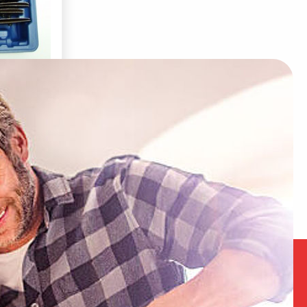
 3" GP-
 €
P-586K