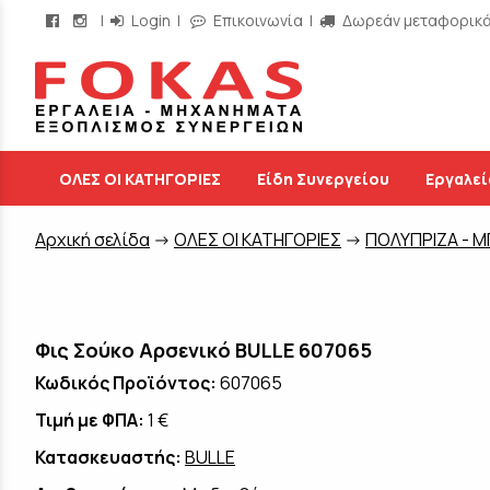
|
Login
|
Επικοινωνία
|
Δωρεάν μεταφορικά 
/
ΟΛΕΣ ΟΙ ΚΑΤΗΓΟΡΙΕΣ
Είδη Συνεργείου
Εργαλεί
Aρχική σελίδα
->
ΟΛΕΣ ΟΙ ΚΑΤΗΓΟΡΙΕΣ
->
ΠΟΛΥΠΡΙΖΑ - 
Φις Σούκο Αρσενικό BULLE 607065
Κωδικός Προϊόντος:
607065
Τιμή με ΦΠΑ:
1 €
Κατασκευαστής:
BULLE