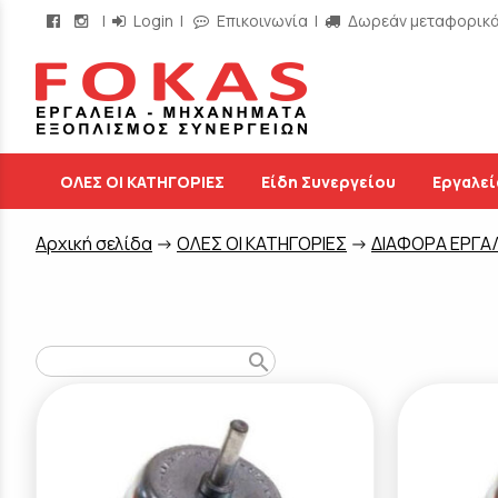
|
Login
|
Επικοινωνία
|
Δωρεάν μεταφορικά 
/
ΟΛΕΣ ΟΙ ΚΑΤΗΓΟΡΙΕΣ
Είδη Συνεργείου
Εργαλεί
Aρχική σελίδα
->
ΟΛΕΣ ΟΙ ΚΑΤΗΓΟΡΙΕΣ
->
ΔΙΑΦΟΡΑ ΕΡΓΑ
search