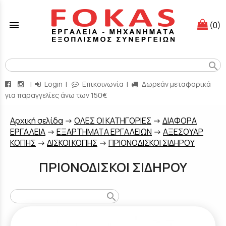
menu
(0)
search
|
Login
|
Επικοινωνία
|
Δωρεάν μεταφορικά
για παραγγελίες άνω των 150€
Aρχική σελίδα
->
ΟΛΕΣ ΟΙ ΚΑΤΗΓΟΡΙΕΣ
->
ΔΙΑΦΟΡΑ
ΕΡΓΑΛΕΙΑ
->
ΕΞΑΡΤΗΜΑΤΑ ΕΡΓΑΛΕΙΩΝ
->
ΑΞΕΣΟΥΑΡ
ΚΟΠΗΣ
->
ΔΙΣΚΟΙ ΚΟΠHΣ
->
ΠΡΙΟΝΟΔΙΣΚΟΙ ΣΙΔΗΡΟΥ
ΠΡΙΟΝΟΔΙΣΚΟΙ ΣΙΔΗΡΟΥ
search