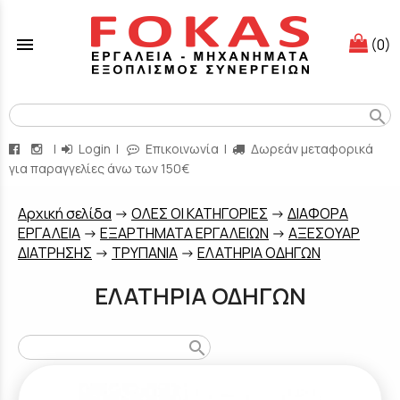
menu
(0)
search
|
Login
|
Επικοινωνία
|
Δωρεάν μεταφορικά
για παραγγελίες άνω των 150€
Aρχική σελίδα
->
ΟΛΕΣ ΟΙ ΚΑΤΗΓΟΡΙΕΣ
->
ΔΙΑΦΟΡΑ
ΕΡΓΑΛΕΙΑ
->
ΕΞΑΡΤΗΜΑΤΑ ΕΡΓΑΛΕΙΩΝ
->
ΑΞΕΣΟΥΑΡ
ΔΙΑΤΡΗΣΗΣ
->
ΤΡΥΠΑΝΙΑ
->
EΛΑΤΗΡΙΑ ΟΔΗΓΩΝ
EΛΑΤΗΡΙΑ ΟΔΗΓΩΝ
search