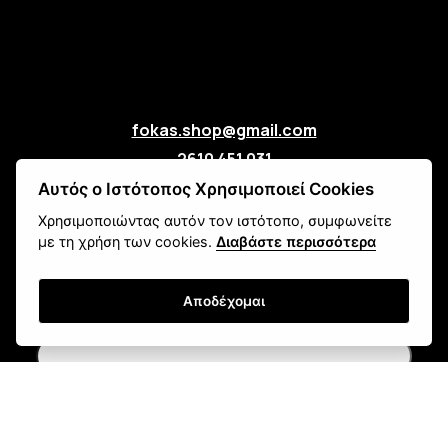
fokas.shop@gmail.com
2610 451 031
Πανεπιστημίου 107, Ζαβλάνι, Πάτρα
Αυτός ο Ιστότοπος Χρησιμοποιεί Cookies
Μάθετε για εμάς
Χρησιμοποιώντας αυτόν τον ιστότοπο, συμφωνείτε
με τη χρήση των cookies.
Διαβάστε περισσότερα
Επικοινωνία
Αποδέχομαι
Newsletter
Εγγραφή