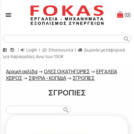
menu
(0)
search
|
Login
|
Επικοινωνία
|
Δωρεάν μεταφορικά
για παραγγελίες άνω των 150€
Aρχική σελίδα
->
ΟΛΕΣ ΟΙ ΚΑΤΗΓΟΡΙΕΣ
->
ΕΡΓΑΛΕΙΑ
ΧΕΙΡΟΣ
->
ΣΦΥΡΙΑ - ΚΟΠΙΔΙΑ
->
ΣΓΡΟΠΙΕΣ
ΣΓΡΟΠΙΕΣ
search