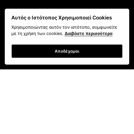
Αυτός ο Ιστότοπος Χρησιμοποιεί Cookies
fokas.shop@gmail.com
2610 451 031
Χρησιμοποιώντας αυτόν τον ιστότοπο, συμφωνείτε
με τη χρήση των cookies.
Διαβάστε περισσότερα
Πανεπιστημίου 107, Ζαβλάνι, Πάτρα
Μάθετε για εμάς
Αποδέχομαι
Επικοινωνία
Newsletter
Εγγραφή
Τρόποι Αποστολής
Τρόποι Παραγγελίας