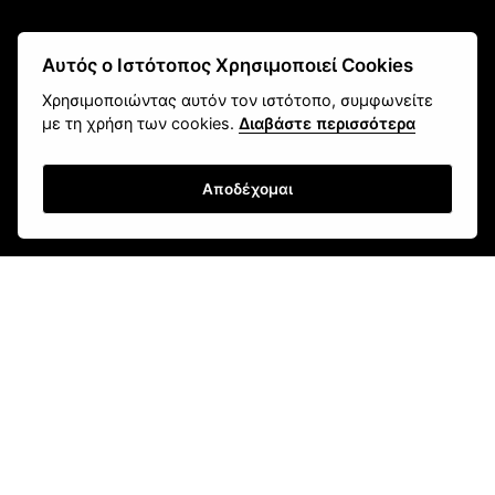
Αυτός ο Ιστότοπος Χρησιμοποιεί Cookies
fokas.shop@gmail.com
2610 451 031
Χρησιμοποιώντας αυτόν τον ιστότοπο, συμφωνείτε
με τη χρήση των cookies.
Διαβάστε περισσότερα
Πανεπιστημίου 107, Ζαβλάνι, Πάτρα
Μάθετε για εμάς
Αποδέχομαι
Επικοινωνία
Newsletter
Εγγραφή
Τρόποι Αποστολής
Τρόποι Παραγγελίας