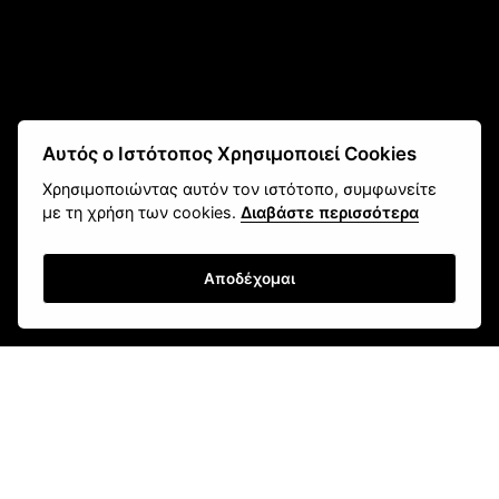
Αυτός ο Ιστότοπος Χρησιμοποιεί Cookies
fokas.shop@gmail.com
Χρησιμοποιώντας αυτόν τον ιστότοπο, συμφωνείτε
2610 451 031
με τη χρήση των cookies.
Διαβάστε περισσότερα
Πανεπιστημίου 107, Ζαβλάνι, Πάτρα
Μάθετε για εμάς
Αποδέχομαι
Επικοινωνία
Newsletter