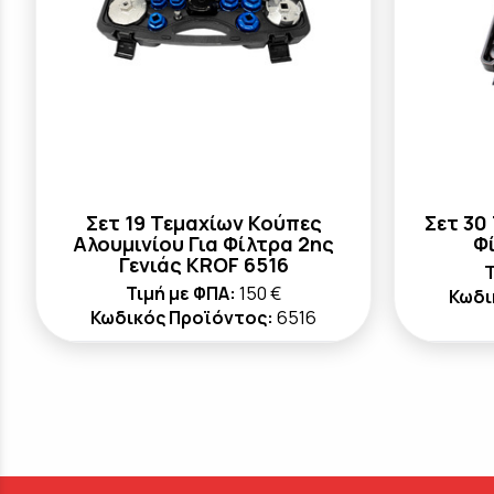
Σετ 19 Τεμαχίων Κούπες
Σετ 30
Αλουμινίου Για Φίλτρα 2ης
Φ
Γενιάς KROF 6516
Τ
Τιμή με ΦΠΑ:
150 €
Κωδι
Κωδικός Προϊόντος:
6516