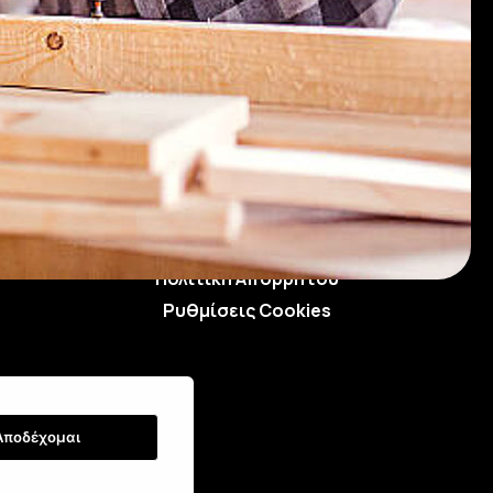
Τρόποι Αποστολής
Τρόποι Παραγγελίας
Τρόποι Πληρωμής
Όροι Χρήσης & Ασφάλεια
Πολιτική Απορρήτου
Ρυθμίσεις Cookies
Αποδέχομαι