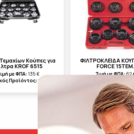
 Τεμαχίων Κούπες για
ΦΙΛΤΡΟΚΛΕΙΔΑ ΚΟΥ
ίλτρα KROF 6515
FORCE 15ΤΕΜ
ιμή με ΦΠΑ:
135 €
Τιμή με ΦΠΑ:
62 
κός Προϊόντος:
6515
Κωδικός Προϊόντος: