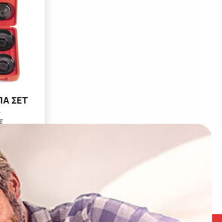
ΠΑ ΣΕΤ
.
€
61915