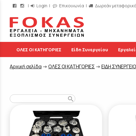
|
Login
|
Επικοινωνία
|
Δωρεάν μεταφορικά 
/
ΟΛΕΣ ΟΙ ΚΑΤΗΓΟΡΙΕΣ
Είδη Συνεργείου
Εργαλεί
Aρχική σελίδα
->
ΟΛΕΣ ΟΙ ΚΑΤΗΓΟΡΙΕΣ
->
ΕΙΔΗ ΣΥΝΕΡΓΕΙ
search