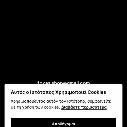
fokas.shop@gmail.com
2610 451 031
Αυτός ο Ιστότοπος Χρησιμοποιεί Cookies
Πανεπιστημίου 107, Ζαβλάνι, Πάτρα
Χρησιμοποιώντας αυτόν τον ιστότοπο, συμφωνείτε
Μάθετε για εμάς
με τη χρήση των cookies.
Διαβάστε περισσότερα
Επικοινωνία
Αποδέχομαι