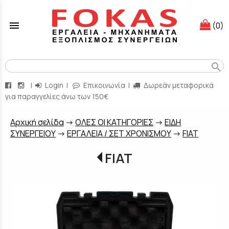
menu
(0)
search
|
Login
|
Επικοινωνία
|
Δωρεάν μεταφορικά
για παραγγελίες άνω των 150€
Aρχική σελίδα
->
ΟΛΕΣ ΟΙ ΚΑΤΗΓΟΡΙΕΣ
->
ΕΙΔΗ
ΣΥΝΕΡΓΕΙΟΥ
->
ΕΡΓΑΛΕΙΑ / ΣΕΤ ΧΡΟΝΙΣΜΟΥ
->
FIAT
FIAT