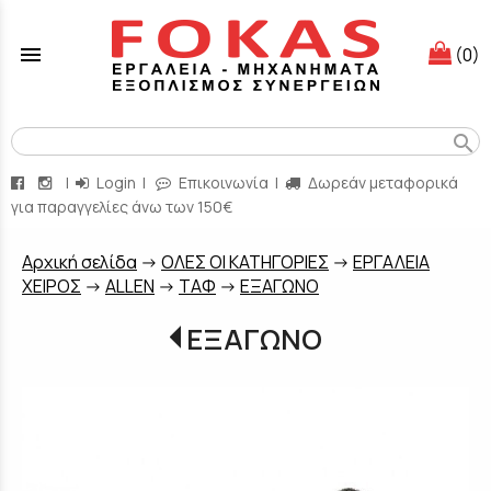
menu
(0)
search
|
Login
|
Επικοινωνία
|
Δωρεάν μεταφορικά
για παραγγελίες άνω των 150€
Aρχική σελίδα
->
ΟΛΕΣ ΟΙ ΚΑΤΗΓΟΡΙΕΣ
->
ΕΡΓΑΛΕΙΑ
ΧΕΙΡΟΣ
->
ALLEN
->
ΤΑΦ
->
ΕΞΑΓΩΝΟ
ΕΞΑΓΩΝΟ