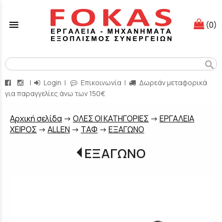
menu
(0)
search
|
Login
|
Επικοινωνία
|
Δωρεάν μεταφορικά
για παραγγελίες άνω των 150€
Aρχική σελίδα
->
ΟΛΕΣ ΟΙ ΚΑΤΗΓΟΡΙΕΣ
->
ΕΡΓΑΛΕΙΑ
ΧΕΙΡΟΣ
->
ALLEN
->
ΤΑΦ
->
ΕΞΑΓΩΝΟ
ΕΞΑΓΩΝΟ