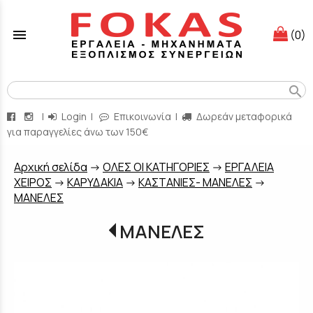
menu
(0)
search
|
Login
|
Επικοινωνία
|
Δωρεάν μεταφορικά
για παραγγελίες άνω των 150€
Aρχική σελίδα
->
ΟΛΕΣ ΟΙ ΚΑΤΗΓΟΡΙΕΣ
->
ΕΡΓΑΛΕΙΑ
ΧΕΙΡΟΣ
->
ΚΑΡΥΔΑΚΙΑ
->
ΚΑΣΤΑΝΙΕΣ- ΜΑΝΕΛΕΣ
->
ΜΑΝΕΛΕΣ
ΜΑΝΕΛΕΣ