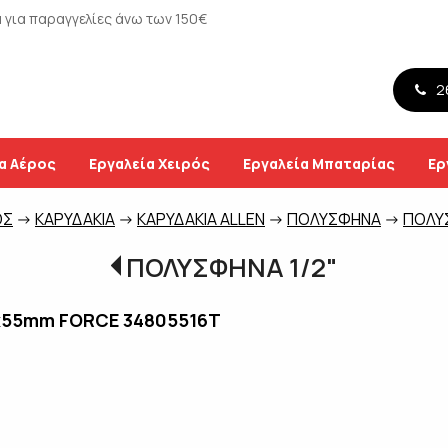
για παραγγελίες άνω των 150€
26
α Αέρος
Εργαλεία Χειρός
Εργαλεία Μπαταρίας
Ερ
ΟΣ
->
ΚΑΡΥΔΑΚΙΑ
->
ΚΑΡΥΔΑΚΙΑ ALLEN
->
ΠΟΛΥΣΦΗΝΑ
->
ΠΟΛΥΣ
ΠΟΛΥΣΦΗΝΑ 1/2"
6x55mm FORCE 34805516T