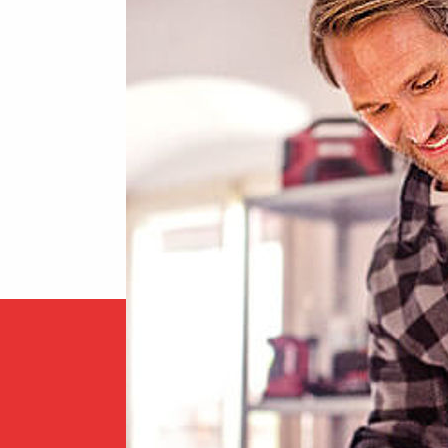
Σελίδα
[1]
[2]
>