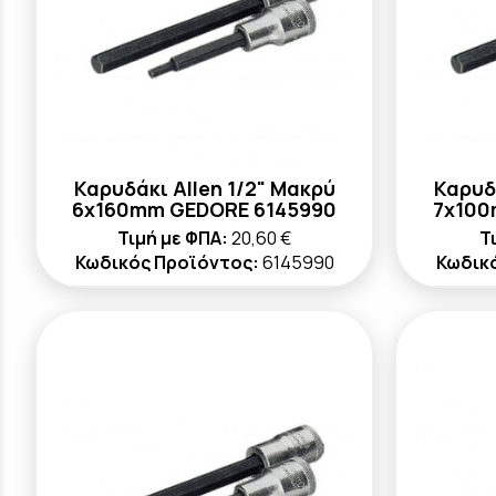
Καρυδάκι Allen 1/2" Μακρύ
Καρυδ
6x160mm GEDORE 6145990
7x100
Τιμή με ΦΠΑ:
20,60 €
Τ
Κωδικός Προϊόντος:
6145990
Κωδικ