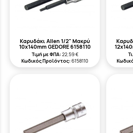
Καρυδάκι Allen 1/2" Μακρύ
Καρυδ
10x140mm GEDORE 6158110
12x14
Τιμή με ΦΠΑ:
22,59 €
Τι
Κωδικός Προϊόντος:
6158110
Κωδικ