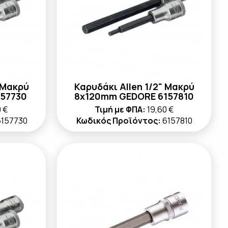
 Μακρύ
Καρυδάκι Allen 1/2" Μακρύ
57730
8x120mm GEDORE 6157810
0 €
Τιμή με ΦΠΑ:
19,60 €
6157730
Κωδικός Προϊόντος:
6157810