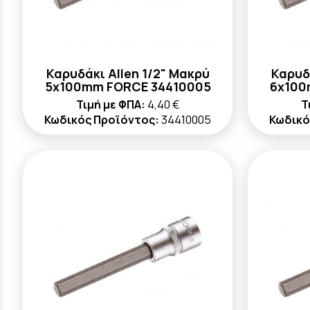
Καρυδάκι Allen 1/2" Μακρύ
Καρυδ
5x100mm FORCE 34410005
6x100
Τιμή με ΦΠΑ:
4,40 €
Τ
Κωδικός Προϊόντος:
34410005
Κωδικό