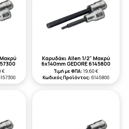
 Μακρύ
Καρυδάκι Allen 1/2" Μακρύ
57300
6x140mm GEDORE 6145800
0 €
Τιμή με ΦΠΑ:
19,60 €
6157300
Κωδικός Προϊόντος:
6145800