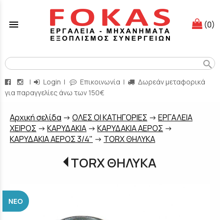
menu
(0)
search
|
Login
|
Επικοινωνία
|
Δωρεάν μεταφορικά
για παραγγελίες άνω των 150€
Aρχική σελίδα
->
ΟΛΕΣ ΟΙ ΚΑΤΗΓΟΡΙΕΣ
->
ΕΡΓΑΛΕΙΑ
ΧΕΙΡΟΣ
->
ΚΑΡΥΔΑΚΙΑ
->
ΚΑΡΥΔΑΚΙΑ ΑΕΡΟΣ
->
ΚΑΡΥΔΑΚΙΑ ΑΕΡΟΣ 3/4"
->
TORX ΘΗΛΥΚΑ
TORX ΘΗΛΥΚΑ
ΝΈΟ