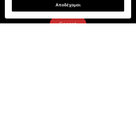
Αποδέχομαι
Εγγραφή
Τρόποι Αποστολής
Τρόποι Παραγγελίας
Τρόποι Πληρωμής
Όροι Χρήσης & Ασφάλεια
Πολιτική Απορρήτου
Ρυθμίσεις Cookies