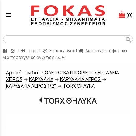
menu
(0)
search
|
Login
|
Επικοινωνία
|
Δωρεάν μεταφορικά
για παραγγελίες άνω των 150€
Aρχική σελίδα
->
ΟΛΕΣ ΟΙ ΚΑΤΗΓΟΡΙΕΣ
->
ΕΡΓΑΛΕΙΑ
ΧΕΙΡΟΣ
->
ΚΑΡΥΔΑΚΙΑ
->
ΚΑΡΥΔΑΚΙΑ ΑΕΡΟΣ
->
ΚΑΡΥΔΑΚΙΑ ΑΕΡΟΣ 1/2"
->
TORX ΘΗΛΥΚΑ
TORX ΘΗΛΥΚΑ