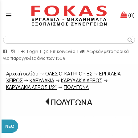
menu
(0)
search
|
Login
|
Επικοινωνία
|
Δωρεάν μεταφορικά
για παραγγελίες άνω των 150€
Aρχική σελίδα
->
ΟΛΕΣ ΟΙ ΚΑΤΗΓΟΡΙΕΣ
->
ΕΡΓΑΛΕΙΑ
ΧΕΙΡΟΣ
->
ΚΑΡΥΔΑΚΙΑ
->
ΚΑΡΥΔΑΚΙΑ ΑΕΡΟΣ
->
ΚΑΡΥΔΑΚΙΑ ΑΕΡΟΣ 1/2"
->
ΠΟΛΥΓΩΝΑ
ΠΟΛΥΓΩΝΑ
ΝΈΟ