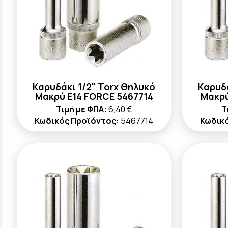
Καρυδάκι 1/2" Torx Θηλυκό
Καρυδά
Μακρύ E14 FORCE 5467714
Μακρύ
Τιμή με ΦΠΑ:
6,40 €
Τ
Κωδικός Προϊόντος:
5467714
Κωδικ