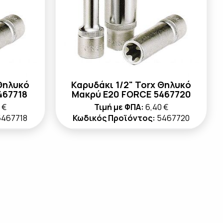
 Θηλυκό
Καρυδάκι 1/2" Torx Θηλυκό
467718
Μακρύ E20 FORCE 5467720
 €
Τιμή με ΦΠΑ:
6,40 €
5467718
Κωδικός Προϊόντος:
5467720