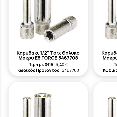
Καρυδάκι 1/2" Torx Θηλυκό
Καρυδά
Μακρύ E8 FORCE 5467708
Μακρύ
Τιμή με ΦΠΑ:
6,40 €
Τ
Κωδικός Προϊόντος:
5467708
Κωδικ