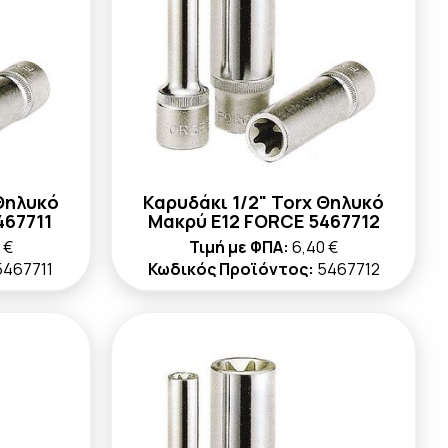
 Θηλυκό
Καρυδάκι 1/2" Torx Θηλυκό
467711
Μακρύ E12 FORCE 5467712
 €
Τιμή με ΦΠΑ:
6,40 €
5467711
Κωδικός Προϊόντος:
5467712