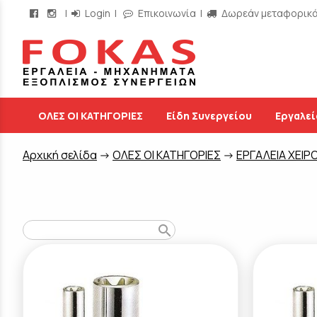
|
Login
|
Επικοινωνία
|
Δωρεάν μεταφορικά 
/
ΟΛΕΣ ΟΙ ΚΑΤΗΓΟΡΙΕΣ
Είδη Συνεργείου
Εργαλεί
Aρχική σελίδα
->
ΟΛΕΣ ΟΙ ΚΑΤΗΓΟΡΙΕΣ
->
ΕΡΓΑΛΕΙΑ ΧΕΙΡ
search