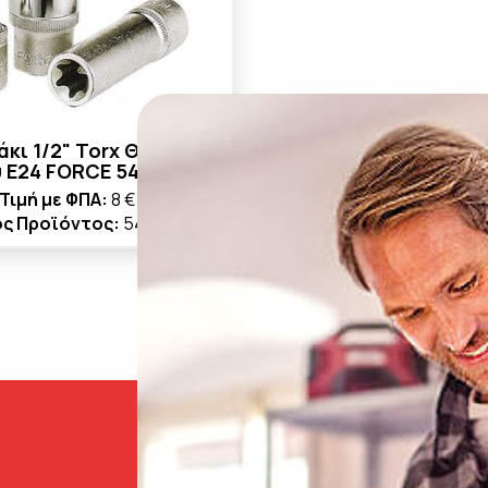
κι 1/2" Torx Θηλυκό
 E24 FORCE 5467724
Τιμή με ΦΠΑ:
8 €
ς Προϊόντος:
5467724