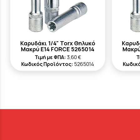
Καρυδάκι 1/4" Torx Θηλυκό
Καρυδά
Μακρύ E14 FORCE 5265014
Μακρύ
Τιμή με ΦΠΑ:
3,60 €
Τ
Κωδικός Προϊόντος:
5265014
Κωδικ