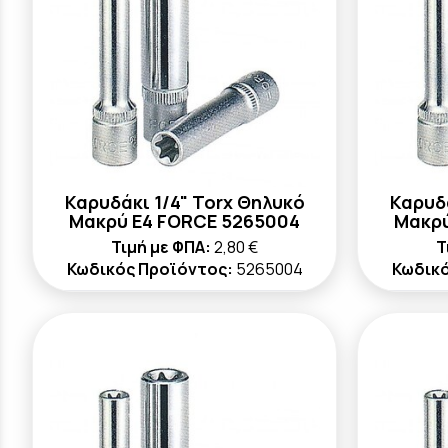
Καρυδάκι 1/4" Torx Θηλυκό
Καρυδά
Μακρύ E4 FORCE 5265004
Μακρύ
Τιμή με ΦΠΑ:
2,80 €
Τ
Κωδικός Προϊόντος:
5265004
Κωδικό