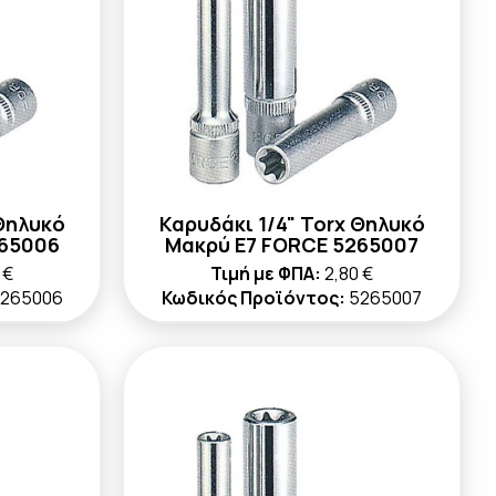
 Θηλυκό
Καρυδάκι 1/4" Torx Θηλυκό
265006
Μακρύ E7 FORCE 5265007
 €
Τιμή με ΦΠΑ:
2,80 €
265006
Κωδικός Προϊόντος:
5265007