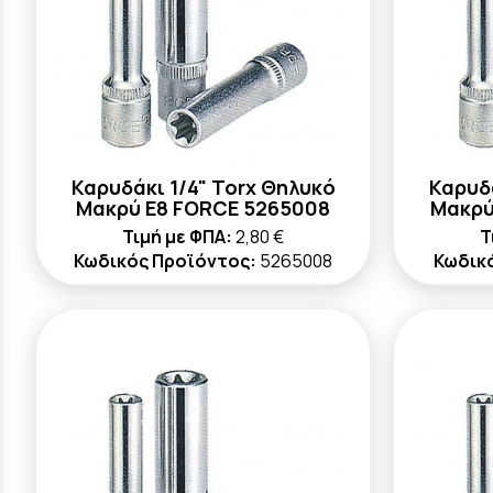
Καρυδάκι 1/4" Torx Θηλυκό
Καρυδά
Μακρύ E8 FORCE 5265008
Μακρύ
Τιμή με ΦΠΑ:
2,80 €
Τ
Κωδικός Προϊόντος:
5265008
Κωδικ