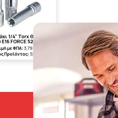
κι 1/4" Torx Θηλυκό
 E16 FORCE 5265016
ιμή με ΦΠΑ:
3,79 €
ός Προϊόντος:
5265016