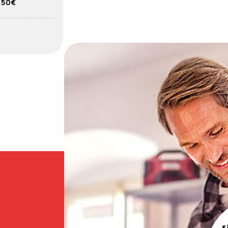
150€
ε