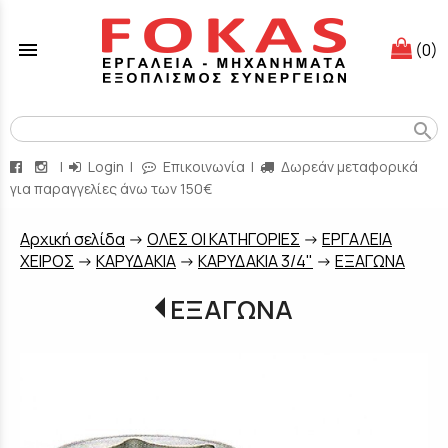
menu
(0)
search
|
Login
|
Επικοινωνία
|
Δωρεάν μεταφορικά
για παραγγελίες άνω των 150€
Aρχική σελίδα
->
ΟΛΕΣ ΟΙ ΚΑΤΗΓΟΡΙΕΣ
->
ΕΡΓΑΛΕΙΑ
ΧΕΙΡΟΣ
->
ΚΑΡΥΔΑΚΙΑ
->
ΚΑΡΥΔΑΚΙΑ 3/4"
->
ΕΞΑΓΩΝΑ
ΕΞΑΓΩΝΑ