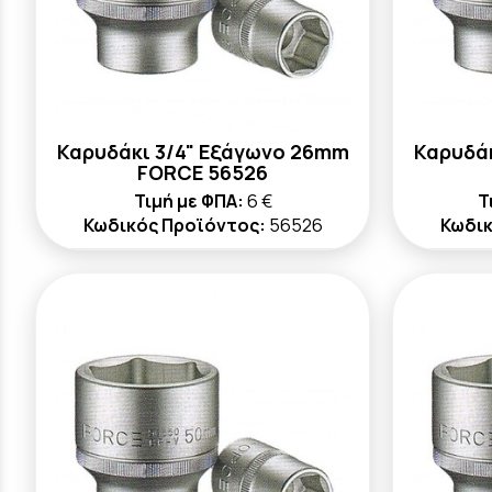
Καρυδάκι 3/4" Εξάγωνο 26mm
Καρυδά
FORCE 56526
Τιμή με ΦΠΑ:
6 €
Τ
Κωδικός Προϊόντος:
56526
Κωδικ