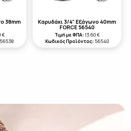
νο 38mm
Καρυδάκι 3/4" Εξάγωνο 40mm
FORCE 56540
0 €
Τιμή με ΦΠΑ:
13,60 €
56538
Κωδικός Προϊόντος:
56540