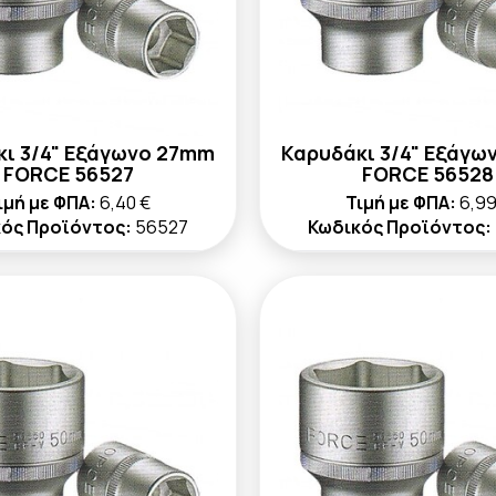
κι 3/4" Εξάγωνο 27mm
Καρυδάκι 3/4" Εξάγω
FORCE 56527
FORCE 56528
ιμή με ΦΠΑ:
6,40 €
Τιμή με ΦΠΑ:
6,99
ός Προϊόντος:
56527
Κωδικός Προϊόντος: