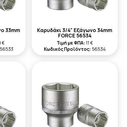
νο 33mm
Καρυδάκι 3/4" Εξάγωνο 34mm
FORCE 56534
0 €
Τιμή με ΦΠΑ:
11 €
56533
Κωδικός Προϊόντος:
56534