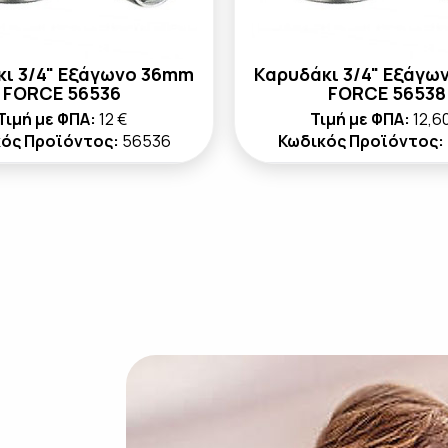
κι 3/4" Εξάγωνο 36mm
Καρυδάκι 3/4" Εξάγω
FORCE 56536
FORCE 56538
Τιμή με ΦΠΑ:
12 €
Τιμή με ΦΠΑ:
12,6
ός Προϊόντος:
56536
Κωδικός Προϊόντος: