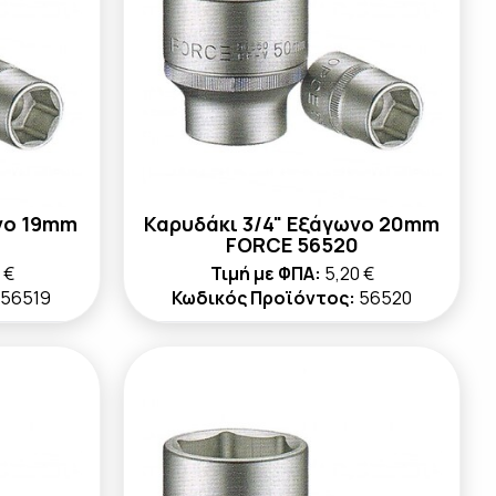
νο 19mm
Καρυδάκι 3/4" Εξάγωνο 20mm
FORCE 56520
 €
Τιμή με ΦΠΑ:
5,20 €
56519
Κωδικός Προϊόντος:
56520