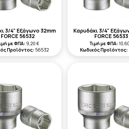
κι 3/4" Εξάγωνο 32mm
Καρυδάκι 3/4" Εξάγω
FORCE 56532
FORCE 56533
ιμή με ΦΠΑ:
9,20 €
Τιμή με ΦΠΑ:
10,6
ός Προϊόντος:
56532
Κωδικός Προϊόντος: