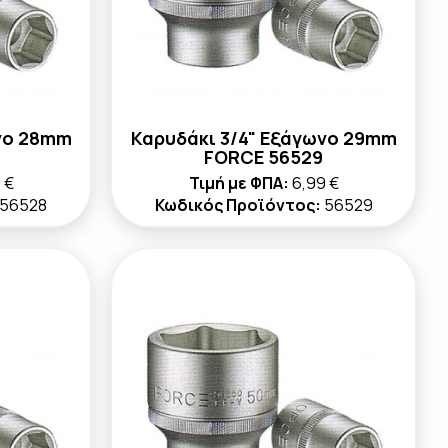
νο 28mm
Καρυδάκι 3/4" Εξάγωνο 29mm
FORCE 56529
 €
Τιμή με ΦΠΑ:
6,99 €
56528
Κωδικός Προϊόντος:
56529