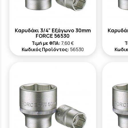
Καρυδάκι 3/4" Εξάγωνο 30mm
Καρυδά
FORCE 56530
Τιμή με ΦΠΑ:
7,60 €
Τ
Κωδικός Προϊόντος:
56530
Κωδικ