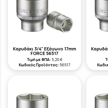
Καρυδάκι 3/4" Εξάγωνο 17mm
Καρυδά
FORCE 56517
Τιμή με ΦΠΑ:
5,20 €
Τ
Κωδικός Προϊόντος:
56517
Κωδι