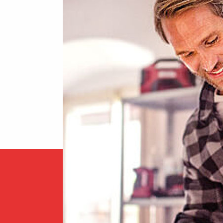
Σελίδα
[1]
[2]
>