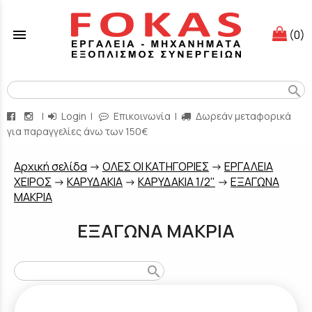
menu
(0)
search
|
Login
|
Επικοινωνία
|
Δωρεάν μεταφορικά
για παραγγελίες άνω των 150€
Aρχική σελίδα
->
ΟΛΕΣ ΟΙ ΚΑΤΗΓΟΡΙΕΣ
->
ΕΡΓΑΛΕΙΑ
ΧΕΙΡΟΣ
->
ΚΑΡΥΔΑΚΙΑ
->
ΚΑΡΥΔΑΚΙΑ 1/2"
->
ΕΞΑΓΩΝΑ
ΜΑΚΡΙΑ
ΕΞΑΓΩΝΑ ΜΑΚΡΙΑ
search