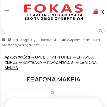
menu
(0)
search
|
Login
|
Επικοινωνία
|
Δωρεάν μεταφορικά
για παραγγελίες άνω των 150€
Aρχική σελίδα
->
ΟΛΕΣ ΟΙ ΚΑΤΗΓΟΡΙΕΣ
->
ΕΡΓΑΛΕΙΑ
ΧΕΙΡΟΣ
->
ΚΑΡΥΔΑΚΙΑ
->
ΚΑΡΥΔΑΚΙΑ 3/8"
->
ΕΞΑΓΩΝΑ
ΜΑΚΡΙΑ
ΕΞΑΓΩΝΑ ΜΑΚΡΙΑ
search