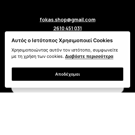
fokas.shop@gmail.com
2610 451 031
Πανεπιστημίου 107, Ζαβλάνι, Πάτρα
Αυτός ο Ιστότοπος Χρησιμοποιεί Cookies
Μάθετε για εμάς
Χρησιμοποιώντας αυτόν τον ιστότοπο, συμφωνείτε
Επικοινωνία
με τη χρήση των cookies.
Διαβάστε περισσότερα
Newsletter
Αποδέχομαι
Εγγραφή
Τρόποι Αποστολής