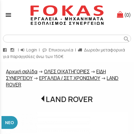
menu
(0)
search
|
Login
|
Επικοινωνία
|
Δωρεάν μεταφορικά
για παραγγελίες άνω των 150€
Aρχική σελίδα
->
ΟΛΕΣ ΟΙ ΚΑΤΗΓΟΡΙΕΣ
->
ΕΙΔΗ
ΣΥΝΕΡΓΕΙΟΥ
->
ΕΡΓΑΛΕΙΑ / ΣΕΤ ΧΡΟΝΙΣΜΟΥ
->
LAND
ROVER
LAND ROVER
ΝΈΟ