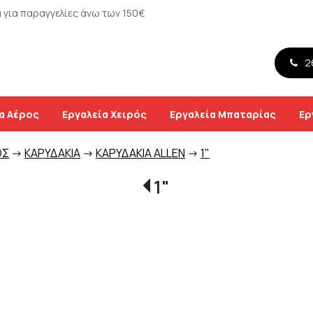
για παραγγελίες άνω των 150€
26
α Αέρος
Εργαλεία Χειρός
Εργαλεία Μπαταρίας
Ερ
ΟΣ
->
ΚΑΡΥΔΑΚΙΑ
->
ΚΑΡΥΔΑΚΙΑ ALLEN
->
1"
1"