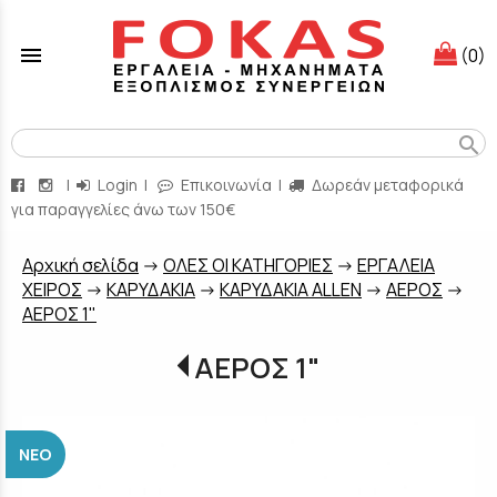
menu
(0)
search
|
Login
|
Επικοινωνία
|
Δωρεάν μεταφορικά
για παραγγελίες άνω των 150€
Aρχική σελίδα
->
ΟΛΕΣ ΟΙ ΚΑΤΗΓΟΡΙΕΣ
->
ΕΡΓΑΛΕΙΑ
ΧΕΙΡΟΣ
->
ΚΑΡΥΔΑΚΙΑ
->
ΚΑΡΥΔΑΚΙΑ ALLEN
->
ΑΕΡΟΣ
->
ΑΕΡΟΣ 1"
ΑΕΡΟΣ 1"
ΝΈΟ