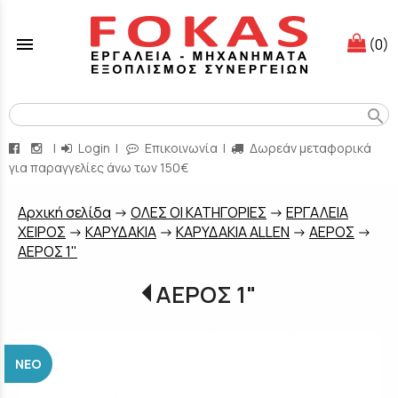
menu
(0)
search
|
Login
|
Επικοινωνία
|
Δωρεάν μεταφορικά
για παραγγελίες άνω των 150€
Aρχική σελίδα
->
ΟΛΕΣ ΟΙ ΚΑΤΗΓΟΡΙΕΣ
->
ΕΡΓΑΛΕΙΑ
ΧΕΙΡΟΣ
->
ΚΑΡΥΔΑΚΙΑ
->
ΚΑΡΥΔΑΚΙΑ ALLEN
->
ΑΕΡΟΣ
->
ΑΕΡΟΣ 1"
ΑΕΡΟΣ 1"
ΝΈΟ