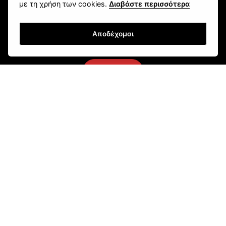
με τη χρήση των cookies.
Διαβάστε περισσότερα
Newsletter
Αποδέχομαι
Εγγραφή
Τρόποι Αποστολής
Τρόποι Παραγγελίας
Τρόποι Πληρωμής
Όροι Χρήσης & Ασφάλεια
Πολιτική Απορρήτου
Ρυθμίσεις Cookies