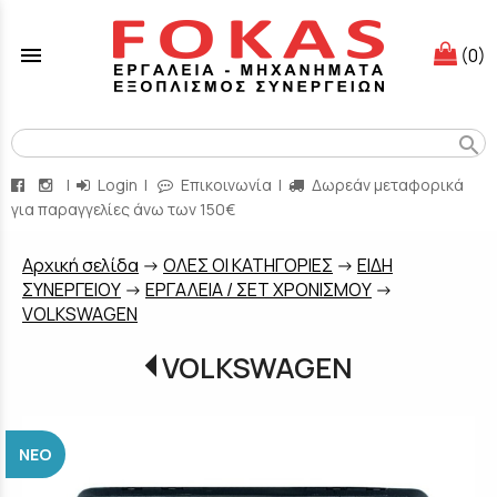
menu
(0)
search
|
Login
|
Επικοινωνία
|
Δωρεάν μεταφορικά
για παραγγελίες άνω των 150€
Aρχική σελίδα
->
ΟΛΕΣ ΟΙ ΚΑΤΗΓΟΡΙΕΣ
->
ΕΙΔΗ
ΣΥΝΕΡΓΕΙΟΥ
->
ΕΡΓΑΛΕΙΑ / ΣΕΤ ΧΡΟΝΙΣΜΟΥ
->
VOLKSWAGEN
VOLKSWAGEN
ΝΈΟ