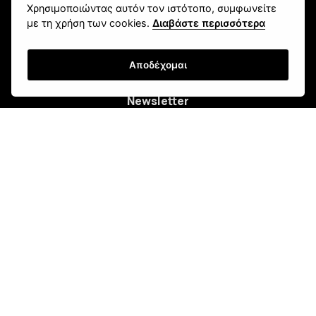
Χρησιμοποιώντας αυτόν τον ιστότοπο, συμφωνείτε
Πανεπιστημίου 107, Ζαβλάνι, Πάτρα
με τη χρήση των cookies.
Διαβάστε περισσότερα
Μάθετε για εμάς
Επικοινωνία
Αποδέχομαι
Newsletter
Εγγραφή
Τρόποι Αποστολής
Τρόποι Παραγγελίας
Τρόποι Πληρωμής
Όροι Χρήσης & Ασφάλεια
Πολιτική Απορρήτου