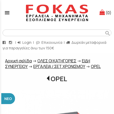
menu
(0)
search
|
Login
|
Επικοινωνία
|
Δωρεάν μεταφορικά
για παραγγελίες άνω των 150€
Aρχική σελίδα
->
ΟΛΕΣ ΟΙ ΚΑΤΗΓΟΡΙΕΣ
->
ΕΙΔΗ
ΣΥΝΕΡΓΕΙΟΥ
->
ΕΡΓΑΛΕΙΑ / ΣΕΤ ΧΡΟΝΙΣΜΟΥ
->
OPEL
OPEL
ΝΈΟ