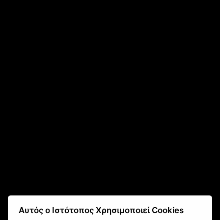
fokas.shop@gmail.com
Αυτός ο Ιστότοπος Χρησιμοποιεί Cookies
2610 451 031