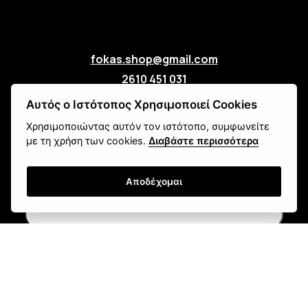
fokas.shop@gmail.com
2610 451 031
Πανεπιστημίου 107, Ζαβλάνι, Πάτρα
Αυτός ο Ιστότοπος Χρησιμοποιεί Cookies
Μάθετε για εμάς
Χρησιμοποιώντας αυτόν τον ιστότοπο, συμφωνείτε
Επικοινωνία
με τη χρήση των cookies.
Διαβάστε περισσότερα
Newsletter
Αποδέχομαι
Εγγραφή
Τρόποι Αποστολής