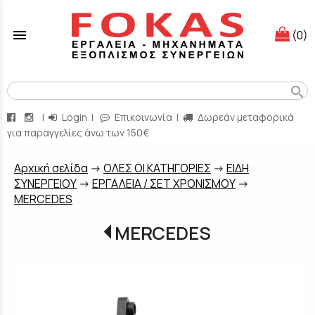
menu
(0)
search
|
Login
|
Επικοινωνία
|
Δωρεάν μεταφορικά
για παραγγελίες άνω των 150€
Aρχική σελίδα
->
ΟΛΕΣ ΟΙ ΚΑΤΗΓΟΡΙΕΣ
->
ΕΙΔΗ
ΣΥΝΕΡΓΕΙΟΥ
->
ΕΡΓΑΛΕΙΑ / ΣΕΤ ΧΡΟΝΙΣΜΟΥ
->
MERCEDES
MERCEDES