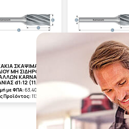
ΑΚΙΑ ΣΚΑΨΙΜΑΤΟΣ
ΦΡΕΖΑΚΙΑ ΣΚΑΨΙ
ΔΙΟΥ ΜΗ ΣΙΔΗΡΟΥΧΩΝ
ΚΑΡΒΙΔΙΟΥ ΜΗ ΣΙΔΗ
ΑΛΛΩΝ KARNASCH
ΜΕΤΑΛΛΩΝ KARN
ΝΙΑΣ d1:12 (11.3015)
ΓΕΡΜΑΝΙΑΣ d1:8 (11
μή με ΦΠΑ:
63,40 €
Τιμή με ΦΠΑ:
26,9
ς Προϊόντος:
113015.100
Κωδικός Προϊόντος:
11