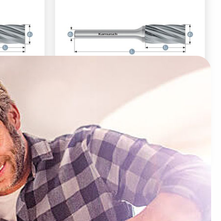
ΜΑΤΟΣ
ΦΡΕΖΑΚΙΑ ΣΚΑΨΙΜΑΤΟΣ
ΡΟΥΧΩΝ
ΚΑΡΒΙΔΙΟΥ ΜΗ ΣΙΔΗΡΟΥΧΩΝ
ASCH
ΜΕΤΑΛΛΩΝ KARNASCH
.3005)
ΓΕΡΜΑΝΙΑΣ d1:10 (11.3005)
9 €
Τιμή με ΦΠΑ:
30,40 €
3005.080
Κωδικός Προϊόντος:
113005.100