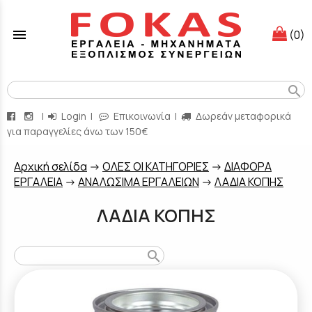
menu
(0)
search
|
Login
|
Επικοινωνία
|
Δωρεάν μεταφορικά
για παραγγελίες άνω των 150€
Aρχική σελίδα
->
ΟΛΕΣ ΟΙ ΚΑΤΗΓΟΡΙΕΣ
->
ΔΙΑΦΟΡΑ
ΕΡΓΑΛΕΙΑ
->
ΑΝΑΛΩΣΙΜΑ ΕΡΓΑΛΕΙΩΝ
->
ΛΑΔΙΑ ΚΟΠΗΣ
ΛΑΔΙΑ ΚΟΠΗΣ
search