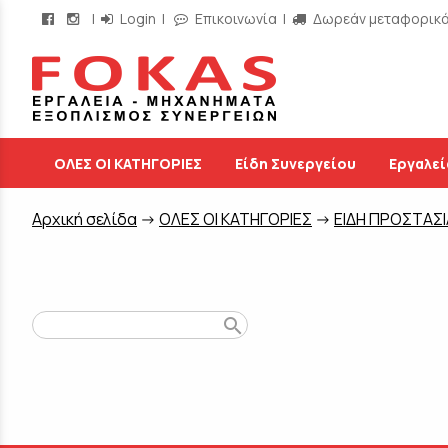
|
Login
|
Επικοινωνία
|
Δωρεάν μεταφορικά 
/
ΟΛΕΣ ΟΙ ΚΑΤΗΓΟΡΙΕΣ
Είδη Συνεργείου
Εργαλεί
Aρχική σελίδα
->
ΟΛΕΣ ΟΙ ΚΑΤΗΓΟΡΙΕΣ
->
ΕΙΔΗ ΠΡΟΣΤΑΣ
search