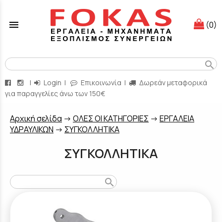
menu
(0)
search
|
Login
|
Επικοινωνία
|
Δωρεάν μεταφορικά
για παραγγελίες άνω των 150€
Aρχική σελίδα
->
ΟΛΕΣ ΟΙ ΚΑΤΗΓΟΡΙΕΣ
->
ΕΡΓΑΛΕΙΑ
ΥΔΡΑΥΛΙΚΩΝ
->
ΣΥΓΚΟΛΛΗΤΙΚΑ
ΣΥΓΚΟΛΛΗΤΙΚΑ
search