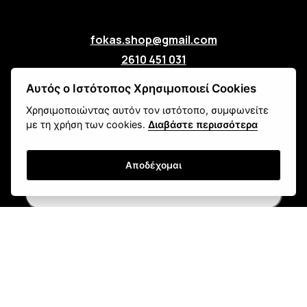
fokas.shop@gmail.com
2610 451 031
Πανεπιστημίου 107, Ζαβλάνι, Πάτρα
Αυτός ο Ιστότοπος Χρησιμοποιεί Cookies
Μάθετε για εμάς
Χρησιμοποιώντας αυτόν τον ιστότοπο, συμφωνείτε
Επικοινωνία
με τη χρήση των cookies.
Διαβάστε περισσότερα
Newsletter
Αποδέχομαι
Εγγραφή
Τρόποι Αποστολής
Τρόποι Παραγγελίας