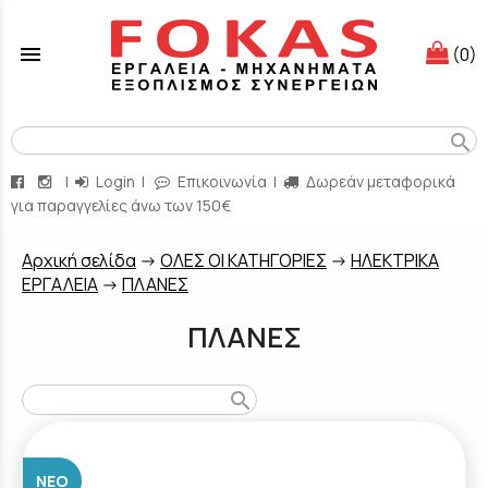
menu
(0)
search
|
Login
|
Επικοινωνία
|
Δωρεάν μεταφορικά
για παραγγελίες άνω των 150€
Aρχική σελίδα
->
ΟΛΕΣ ΟΙ ΚΑΤΗΓΟΡΙΕΣ
->
ΗΛΕΚΤΡΙΚΑ
ΕΡΓΑΛΕΙΑ
->
ΠΛΑΝΕΣ
ΠΛΑΝΕΣ
search
ΝΈΟ