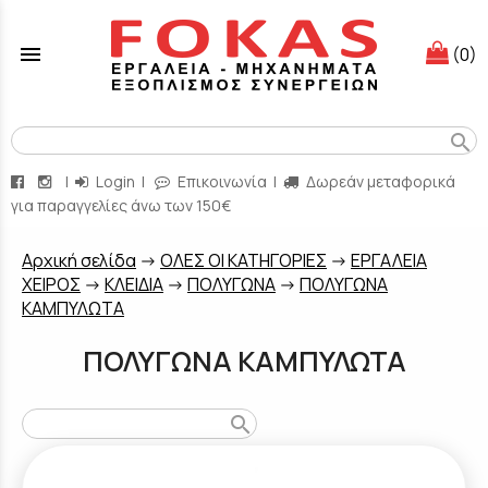
menu
(0)
search
|
Login
|
Επικοινωνία
|
Δωρεάν μεταφορικά
για παραγγελίες άνω των 150€
Aρχική σελίδα
->
ΟΛΕΣ ΟΙ ΚΑΤΗΓΟΡΙΕΣ
->
ΕΡΓΑΛΕΙΑ
ΧΕΙΡΟΣ
->
ΚΛΕΙΔΙΑ
->
ΠΟΛΥΓΩΝΑ
->
ΠΟΛΥΓΩΝΑ
ΚΑΜΠΥΛΩΤΑ
ΠΟΛΥΓΩΝΑ ΚΑΜΠΥΛΩΤΑ
search