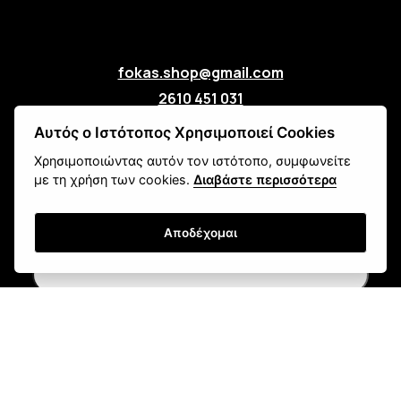
fokas.shop@gmail.com
2610 451 031
Πανεπιστημίου 107, Ζαβλάνι, Πάτρα
Αυτός ο Ιστότοπος Χρησιμοποιεί Cookies
Μάθετε για εμάς
Χρησιμοποιώντας αυτόν τον ιστότοπο, συμφωνείτε
Επικοινωνία
με τη χρήση των cookies.
Διαβάστε περισσότερα
Newsletter
Αποδέχομαι
Εγγραφή
Τρόποι Αποστολής