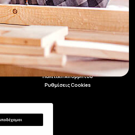
Τρόποι Αποστολής
Τρόποι Παραγγελίας
Τρόποι Πληρωμής
Όροι Χρήσης & Ασφάλεια
Πολιτική Απορρήτου
Ρυθμίσεις Cookies
Αποδέχομαι